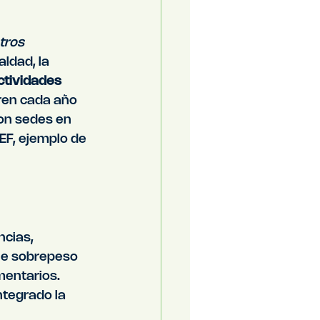
tros 
ldad, la 
ctividades 
ren cada año 
on sedes en 
F, ejemplo de 
cias, 
ene sobrepeso 
mentarios. 
ntegrado la 