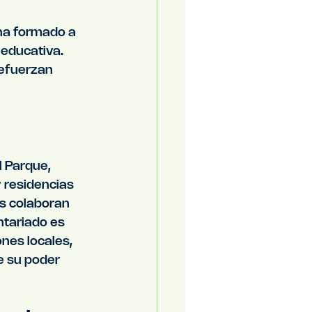
 ha formado a 
educativa. 
refuerzan 
l Parque, 
y residencias 
s colaboran 
ntariado es 
nes locales, 
 su poder 