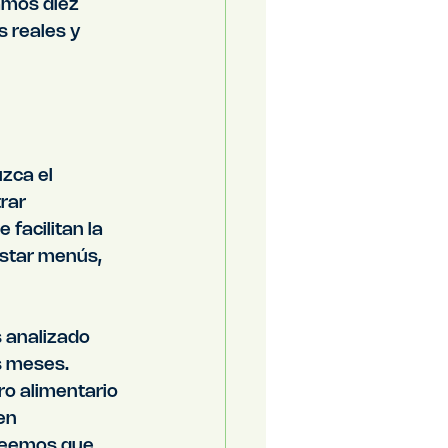
amos diez 
 reales y 
zca el 
rar 
facilitan la 
ustar menús, 
 analizado 
s meses. 
ro alimentario 
en 
creemos que 