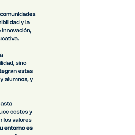
r comunidades 
bilidad y la 
e innovación, 
ucativa.
a 
idad, sino 
ntegran estas 
 y alumnos, y 
asta 
uce costes y 
 los valores 
u entorno es 