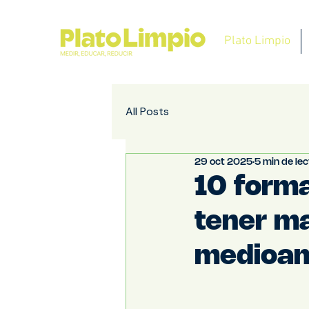
Plato Limpio
All Posts
29 oct 2025
5 min de le
10 forma
tener ma
medioam