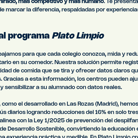
mirado, más competitivo y más humano
. Te present
e marcar la diferencia, respaldadas por experiencias
 al programa 
Plato Limpio
abajamos para que cada colegio conozca, mida y redu
ario en su comedor. Nuestra solución permite regist
idad de comida que se tira y ofrecer datos claros que 
. Gracias a esta información, los centros pueden aj
y sensibilizar a su alumnado con datos reales.
o, como el desarrollado en Las Rozas (Madrid), hemos
 diarios logrando reducciones del 16% en solo tre
alinea con la Ley 1/2025 de prevención del despilfar
 de Desarrollo Sostenible, convirtiendo la educación 
na experiencia práctica y medible. En Plato Limpio 