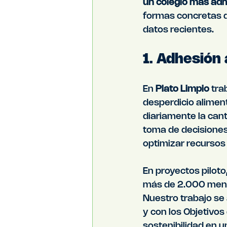
un colegio más ad
formas concretas d
datos recientes.
1. Adhesión
En 
Plato Limpio
 tr
desperdicio aliment
diariamente la cant
toma de decisiones
optimizar recursos 
En proyectos pilot
más de 2.000 menús
Nuestro trabajo se 
y con los Objetivos
sostenibilidad en u