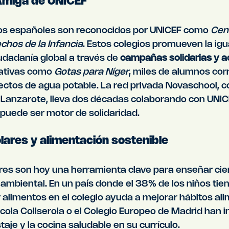
 Amiga de UNICEF
os españoles son reconocidos por UNICEF como 
Cen
chos de la Infancia
. Estos colegios promueven la igua
udadanía global a través de 
campañas solidarias y a
ciativas como 
Gotas para Níger
, miles de alumnos cor
yectos de agua potable. La red privada Novaschool, c
Lanzarote, lleva dos décadas colaborando con UNICE
puede ser motor de solidaridad.
lares y alimentación sostenible
res son hoy una herramienta clave para enseñar cien
 ambiental. En un país donde el 38% de los niños ti
r alimentos en el colegio ayuda a mejorar hábitos ali
ola Collserola o el Colegio Europeo de Madrid han i
aje y la cocina saludable en su currículo.