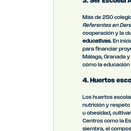
3. Ser Escuela
Más de 250 colegi
Referentes en Dere
cooperación y la ci
educativas
. En ini
para financiar pro
Málaga, Granada y 
cómo la educación 
4. Huertos esco
Los huertos escola
nutrición y respeto
u obesidad, cultiva
Centros como la Esc
siembra, el compost