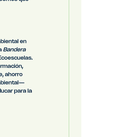
biental en 
a 
Bandera 
Ecoescuelas. 
ormación, 
e, ahorro 
mbiental— 
ucar para la 