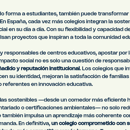
lo forma a estudiantes, también puede transforma
. En España, cada vez más colegios integran la sosteni
al en su día a día. Con su flexibilidad y capacidad d
lsan proyectos que inspiran a toda la comunidad ed
 y responsables de centros educativos, apostar por l
 impacto social no es solo una cuestión de responsabil
ñadido y reputación institucional
. Los colegios que i
cen su identidad, mejoran la satisfacción de familias
 referentes en innovación educativa.
as sostenibles —desde un comedor más eficiente h
tariado o certificaciones ambientales— no solo red
e también impulsa un aprendizaje más coherente con
anda. En definitiva, 
un colegio comprometido con s