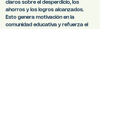
claros sobre el desperdicio, los 
ahorros y los logros alcanzados. 
Esto genera motivación en la 
comunidad educativa y refuerza el 
compromiso del centro con la 
sostenibilidad.
El comedor como motor de 
conciencia ambiental