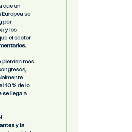
a que un 
n Europea se 
g por 
a y los 
ue el sector 
imentarios
.
se pierden más 
 congresos, 
cialmente 
l 10 % de lo 
se llega a 
l 
ntes y la 