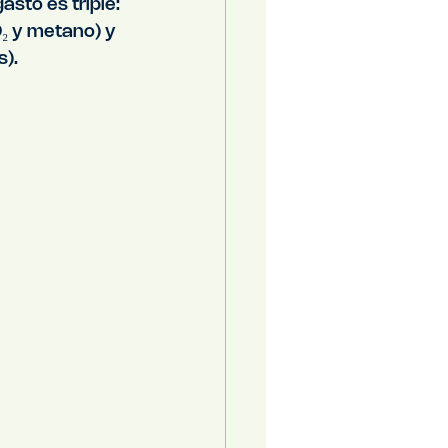
asto es triple: 
₂ y metano) y 
).