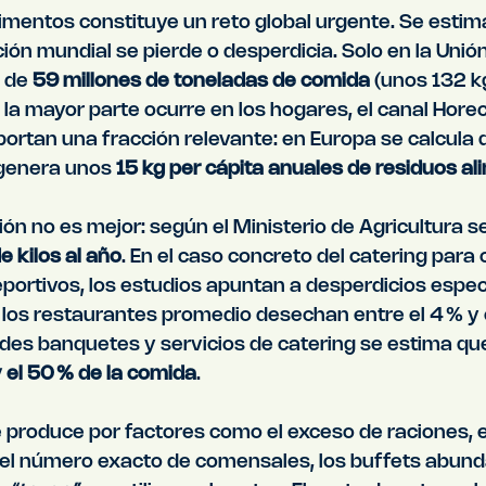
limentos constituye un reto global urgente. Se estim
ción mundial se pierde o desperdicia. Solo en la Unió
 de 
59 millones de toneladas de comida
 (unos 132 k
la mayor parte ocurre en los hogares, el canal Horec
rtan una fracción relevante: en Europa se calcula q
 genera unos 
15 kg per cápita anuales de residuos al
ión no es mejor: según el Ministerio de Agricultura 
e kilos al año
. En el caso concreto del catering para
portivos, los estudios apuntan a desperdicios espe
los restaurantes promedio desechan entre el 4 % y e
des banquetes y servicios de catering se estima que 
y el 50 % de la comida
.
 produce por factores como el exceso de raciones, e
l número exacto de comensales, los buffets abunda