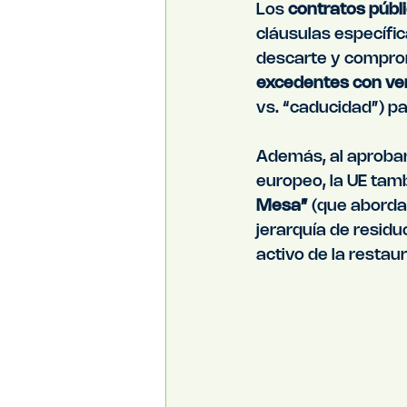
Los 
contratos públi
cláusulas específic
descarte y comprom
excedentes con ven
vs. “caducidad”) p
Además, al aproba
europeo, la UE tamb
Mesa”
 (que aborda
jerarquía de residu
activo de la restau