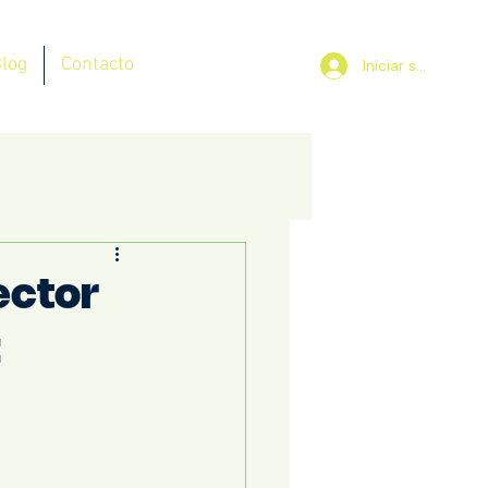
log
Contacto
Iniciar sesión
ector
: