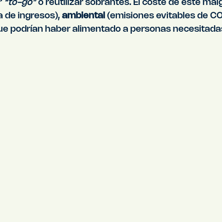
 
“to-go”
 o reutilizar sobrantes. El coste de este malg
a de ingresos), 
ambiental 
(emisiones evitables de CO
ue podrían haber alimentado a personas necesitadas