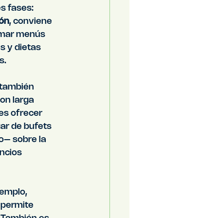
s fases: 
ión
, conviene 
irmar menús 
s y dietas 
s. 
 también 
con larga 
es ofrecer 
ar de bufets 
o– sobre la 
ncios 
jemplo, 
permite 