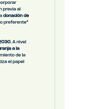
corporar 
 previa al 
a 
donación de 
o preferente” 
2030
. A nivel 
ranja a la 
miento de la 
iza el papel 