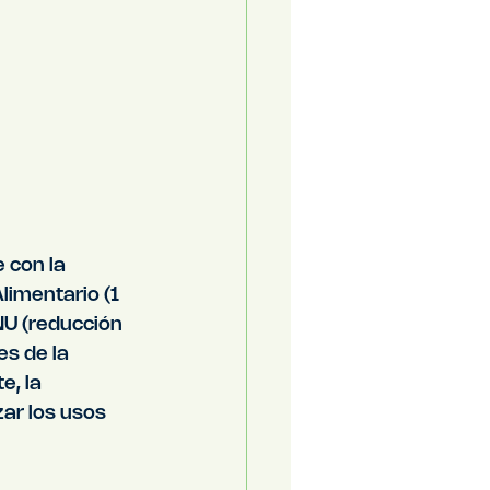
 con la 
imentario (1 
NU (reducción 
s de la 
, la 
zar los usos 