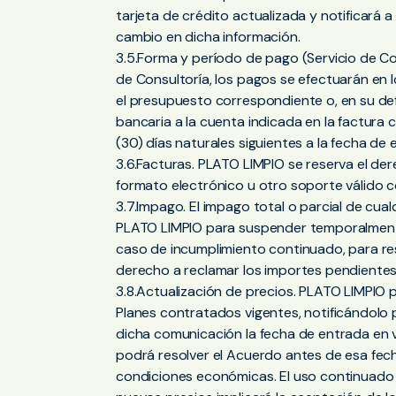
tarjeta de crédito actualizada y notificará 
cambio en dicha información.
3.5.Forma y período de pago (Servicio de Con
de Consultoría, los pagos se efectuarán en 
el presupuesto correspondiente o, en su de
bancaria a la cuenta indicada en la factura 
(30) días naturales siguientes a la fecha de e
3.6.Facturas. PLATO LIMPIO se reserva el der
formato electrónico u otro soporte válido c
3.7.Impago. El impago total o parcial de cua
PLATO LIMPIO para suspender temporalmente 
caso de incumplimiento continuado, para reso
derecho a reclamar los importes pendientes 
3.8.Actualización de precios. PLATO LIMPIO p
Planes contratados vigentes, notificándolo 
dicha comunicación la fecha de entrada en vig
podrá resolver el Acuerdo antes de esa fech
condiciones económicas. El uso continuado d