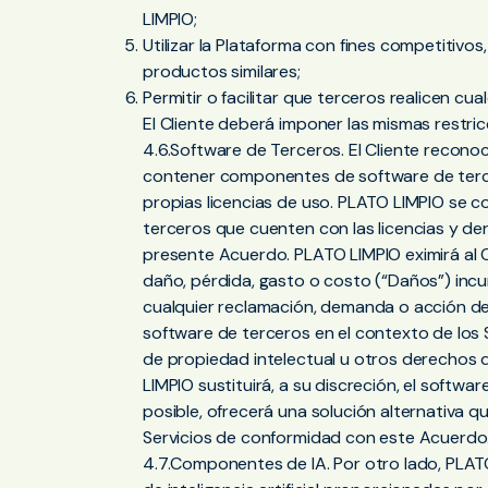
LIMPIO;
Utilizar la Plataforma con fines competitivo
productos similares;
Permitir o facilitar que terceros realicen cu
El Cliente deberá imponer las mismas restric
4.6.Software de Terceros. El Cliente recon
contener componentes de software de tercer
propias licencias de uso. PLATO LIMPIO se c
terceros que cuenten con las licencias y d
presente Acuerdo. PLATO LIMPIO eximirá al C
daño, pérdida, gasto o costo (“Daños”) incur
cualquier reclamación, demanda o acción de
software de terceros en el contexto de los 
de propiedad intelectual u otros derechos 
LIMPIO sustituirá, a su discreción, el softwar
posible, ofrecerá una solución alternativa q
Servicios de conformidad con este Acuerdo
4.7.Componentes de IA. Por otro lado, PLA