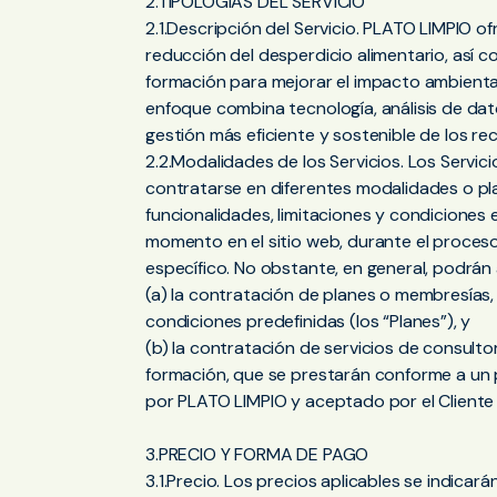
2.TIPOLOGÍAS DEL SERVICIO
2.1.Descripción del Servicio. PLATO LIMPIO o
reducción del desperdicio alimentario, así 
formación para mejorar el impacto ambiental
enfoque combina tecnología, análisis de dato
gestión más eficiente y sostenible de los rec
2.2.Modalidades de los Servicios. Los Servi
contratarse en diferentes modalidades o pla
funcionalidades, limitaciones y condicione
momento en el sitio web, durante el proces
específico. No obstante, en general, podrán
(a) la contratación de planes o membresías
condiciones predefinidas (los “Planes”), y
(b) la contratación de servicios de consulto
formación, que se prestarán conforme a un 
por PLATO LIMPIO y aceptado por el Cliente (
3.PRECIO Y FORMA DE PAGO
3.1.Precio. Los precios aplicables se indica