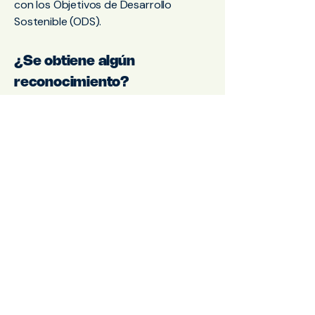
con los Objetivos de Desarrollo
Sostenible (ODS).
¿Se obtiene algún
reconocimiento?
Los centros pueden obtener la
insignia “Centro Plato Limpio”, que
acredita su compromiso en la
reducción del desperdicio.
Otros
¿Plato Limpio solo mide o
también ayuda a reducir?
Ambas cosas. Medir es solo el primer
paso.