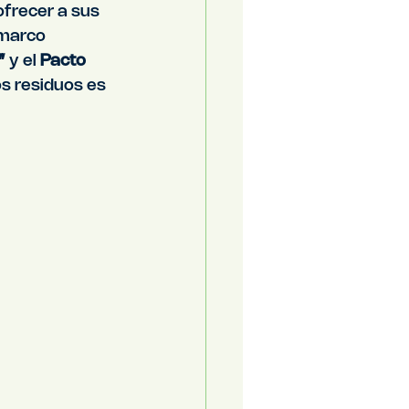
frecer a sus 
 marco 
”
 y el 
Pacto 
os residuos es 