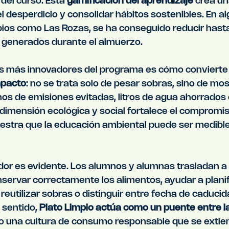
 del curso. Esta 
gamificación del aprendizaje
 crea u
el desperdicio y consolidar hábitos sostenibles. En a
pios como Las Rozas, se ha conseguido reducir hasta
 generados durante el almuerzo.
s más innovadores del programa es cómo convierte 
mpacto
: no se trata solo de pesar sobras, sino de mos
nos de emisiones evitadas, litros de agua ahorrados 
dimensión ecológica y social fortalece el compromis
tra que la educación ambiental puede ser medible,
ador es evidente. Los alumnos y alumnas trasladan a
ervar correctamente los alimentos, ayudar a planifi
eutilizar sobras o distinguir entre fecha de caduci
 sentido, 
Plato Limpio actúa como un puente entre la
o una cultura de consumo responsable que se extien