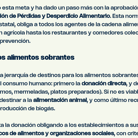
esta meta y ha dado un paso más con la aprobación
ón de Pérdidas y Desperdicio Alimentario
. Esta norm
estatal, obliga a todos los agentes de la cadena alim
n agrícola hasta los restaurantes y comedores cole
 prevención.
os alimentos sobrantes
a jerarquía de destinos para los alimentos sobrante
l consumo humano: primero la 
donación directa
, y 
umos, mermeladas, platos preparados). Si no es viab
estinar a la 
alimentación animal
, y como último recu
 producción de biogás.
 la donación obligando a los establecimientos a susc
os de alimentos y organizaciones sociales
, con crit