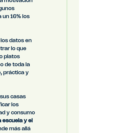
na motivación 
lgunos 
 un 16% los 
los datos en 
trar lo que 
o platos 
o de toda la 
 práctica y 
 sus casas 
car los 
dad y consumo 
 escuela y el 
de más allá 