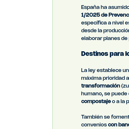
España ha asumido 
1/2025 de Prevenci
específica a nivel 
desde la producció
elaborar planes de
Destinos para l
La ley establece un
máxima prioridad a
transformación
 (z
humano, se puede d
compostaje
 o a la
También se fomenta
convenios 
con banc