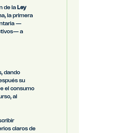
 de la 
Ley 
a, la primera 
entaria —
ctivos— a 
s, dando 
después su 
le el consumo 
rso, al 
ribir 
erios claros de 