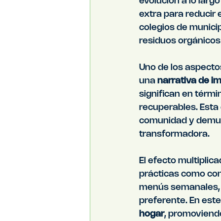
evolución a lo largo
extra para reducir 
colegios de munici
residuos orgánicos
Uno de los aspecto
una 
narrativa de i
significan en térmi
recuperables. Esta 
comunidad y demues
transformadora.
El efecto multiplic
prácticas como cons
menús semanales, r
preferente. En este
hogar
, promoviend