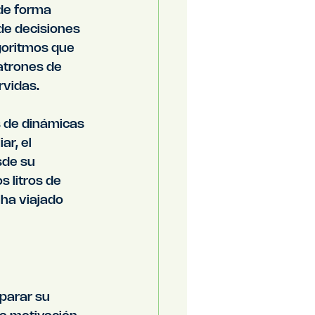
de forma 
de decisiones 
goritmos que 
atrones de 
rvidas.
s de dinámicas 
r, el 
sde su 
 litros de 
ha viajado 
parar su 