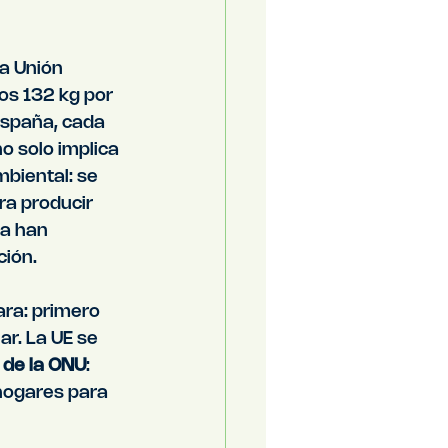
a Unión 
os 132 kg por 
España, cada 
o solo implica 
biental: se 
ra producir 
a han 
ción.
ara: primero 
ar. La UE se 
3 de la ONU
: 
 hogares para 