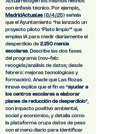
Actual
 recogen los mismos hechos 
con énfasis técnico. Por ejemplo,
MadridActual.es
 (8/4/25)
 señala 
que el Ayuntamiento “ha lanzado un 
proyecto piloto ‘Plato limpio’” que 
emplea IA para medir diariamente el 
desperdicio de 
2.150 menús 
escolares
. Describe las dos fases 
del programa (nov-feb: 
recogida/análisis de datos; desde 
febrero: mejoras tecnológicas y 
formación). Añade que Las Rozas 
Innova explica que el fin es “
ayudar a 
los centros escolares a elaborar 
planes de reducción de desperdicio
”, 
con impacto positivo ambiental, 
social y económico, y detalla cómo 
la plataforma cruza datos de peso 
con el menú diario para identificar 