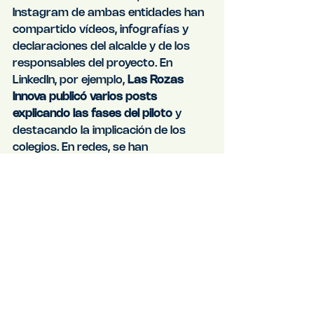
Instagram de ambas entidades han 
compartido vídeos, infografías y 
declaraciones del alcalde y de los 
responsables del proyecto. En 
LinkedIn, por ejemplo, 
Las Rozas 
Innova publicó varios posts 
explicando las fases del piloto
 y 
destacando la implicación de los 
colegios. En redes, se han 
compartido imágenes de alumnos 
participando en el pesaje de platos y 
actividades educativas, lo que ha 
generado interacción positiva, 
especialmente por parte de la 
comunidad educativa local.
Neto Positivo
, la startup 
responsable de la tecnología, 